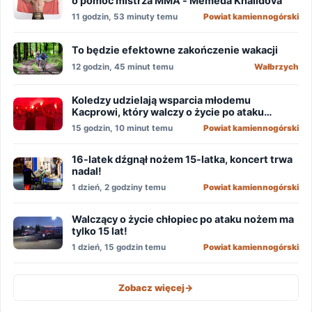
o pomoc mistrza MMA - Memeda Khalidova
11 godzin, 53 minuty temu
Powiat kamiennogórski
To będzie efektowne zakończenie wakacji
12 godzin, 45 minut temu
Wałbrzych
Koledzy udzielają wsparcia młodemu
Kacprowi, który walczy o życie po ataku
nożownika!
15 godzin, 10 minut temu
Powiat kamiennogórski
16-latek dźgnął nożem 15-latka, koncert trwa
nadal!
1 dzień, 2 godziny temu
Powiat kamiennogórski
Walczący o życie chłopiec po ataku nożem ma
tylko 15 lat!
1 dzień, 15 godzin temu
Powiat kamiennogórski
Zobacz więcej
->