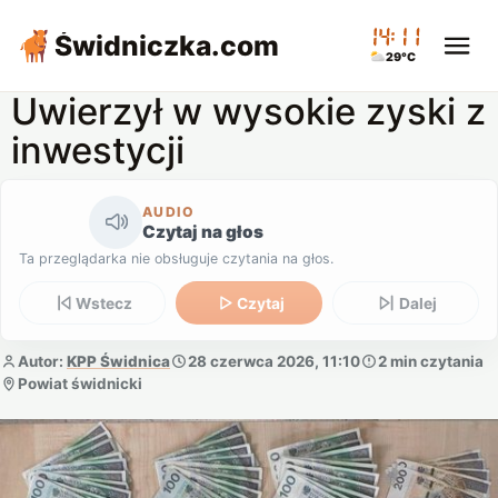
14:11
Świdniczka
.com
29°C
Uwierzył w wysokie zyski z
inwestycji
AUDIO
Czytaj na głos
Ta przeglądarka nie obsługuje czytania na głos.
Wstecz
Czytaj
Dalej
Autor:
KPP Świdnica
28 czerwca 2026, 11:10
2 min czytania
Powiat świdnicki