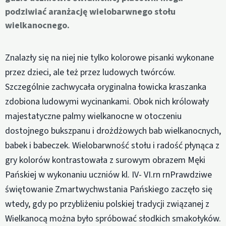
podziwiać aranżację wielobarwnego stołu
wielkanocnego.
Znalazły się na niej nie tylko kolorowe pisanki wykonane
przez dzieci, ale też przez ludowych twórców.
Szczególnie zachwycała oryginalna łowicka kraszanka
zdobiona ludowymi wycinankami. Obok nich królowały
majestatyczne palmy wielkanocne w otoczeniu
dostojnego bukszpanu i drożdżowych bab wielkanocnych,
babek i babeczek. Wielobarwność stołu i radość płynąca z
gry kolorów kontrastowała z surowym obrazem Męki
Pańskiej w wykonaniu uczniów kl. IV- VI.rn rnPrawdziwe
świętowanie Zmartwychwstania Pańskiego zaczęło się
wtedy, gdy po przybliżeniu polskiej tradycji związanej z
Wielkanocą można było spróbować słodkich smakołyków.