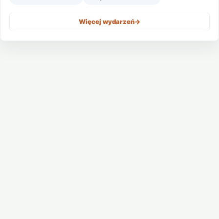
Więcej wydarzeń
->