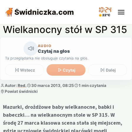
10:24
Świdniczka
.com
22°C
Wielkanocny stół w SP 315
AUDIO
Czytaj na głos
Ta przeglądarka nie obsługuje czytania na głos.
Wstecz
Czytaj
Dalej
Autor:
Red.
30 marca 2013, 08:25
1 min czytania
Powiat świdnicki
Mazurki, drożdżowe baby wielkanocne, babki i
babeczki… na wielkanocnym stole w SP 315. W
środę 27 marca klasowa scena stała się miejscem,
gdzie uczniowie świdnickiej placówki mogli