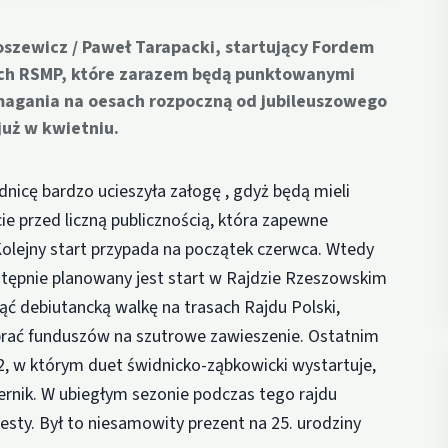
szewicz / Paweł Tarapacki, startujący Fordem
cjach RSMP, które zarazem będą punktowanymi
Zmagania na oesach rozpoczną od jubileuszowego
już w kwietniu.
nicę bardzo ucieszyła załogę , gdyż będą mieli
e przed liczną publicznością, która zapewne
Kolejny start przypada na początek czerwca. Wtedy
stępnie planowany jest start w Rajdzie Rzeszowskim
jąć debiutancką walkę na trasach Rajdu Polski,
zebrać funduszów na szutrowe zawieszenie. Ostatnim
 w którym duet świdnicko-ząbkowicki wystartuje,
iernik. W ubiegłym sezonie podczas tego rajdu
esty. Był to niesamowity prezent na 25. urodziny