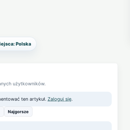
iejsca: Polska
anych użytkowników.
entować ten artykuł.
Zaloguj się
.
e
Najgorsze