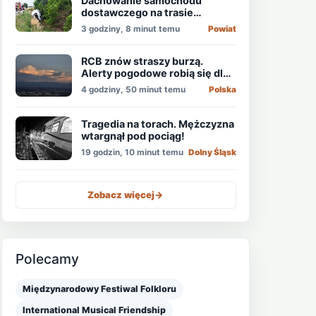
Dachowanie samochodu
dostawczego na trasie
Świdnica - Wrocław
3 godziny, 8 minut temu
Powiat
RCB znów straszy burzą.
Alerty pogodowe robią się dla
niektórych nudne
4 godziny, 50 minut temu
Polska
Tragedia na torach. Mężczyzna
wtargnął pod pociąg!
19 godzin, 10 minut temu
Dolny Śląsk
Zobacz więcej
->
Polecamy
Międzynarodowy Festiwal Folkloru
International Musical Friendship