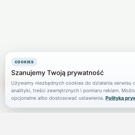
COOKIES
Szanujemy Twoją prywatność
Używamy niezbędnych cookies do działania serwisu or
TikTokowa Jelonka
analityki, treści zewnętrznych i pomiaru reklam. Mo
opcjonalne albo dostosować ustawienia.
Polityka pry