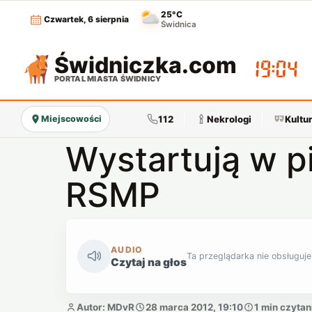
25°C
Czwartek, 6 sierpnia
Świdnica
Świdniczka
.com
19:04
PORTAL MIASTA ŚWIDNICY
112
Nekrologi
Kultu
Miejscowości
Wystartują w pi
RSMP
AUDIO
Ta przeglądarka nie obsługuje
Czytaj na głos
Autor: MDvR
28 marca 2012, 19:10
1 min czytan