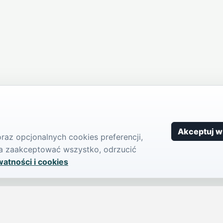
Akceptuj w
az opcjonalnych cookies preferencji,
żna zaakceptować wszystko, odrzucić
watności i cookies