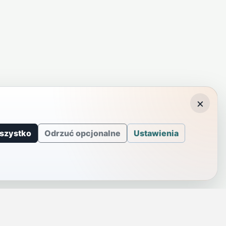
×
szystko
Odrzuć opcjonalne
Ustawienia