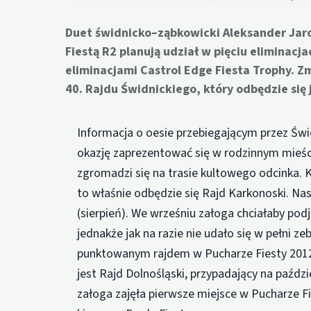
Duet świdnicko–ząbkowicki Aleksander Jaro
Fiestą R2 planują udział w pięciu elimina
eliminacjami Castrol Edge Fiesta Trophy. 
40. Rajdu Świdnickiego, który odbędzie się 
Informacja o oesie przebiegającym przez Świd
okazję zaprezentować się w rodzinnym mieści
zgromadzi się na trasie kultowego odcinka. 
to właśnie odbędzie się Rajd Karkonoski. Na
(sierpień). We wrześniu załoga chciałaby pod
jednakże jak na razie nie udało się w pełni 
punktowanym rajdem w Pucharze Fiesty 2012,
jest Rajd Dolnośląski, przypadający na paźdz
załoga zajęła pierwsze miejsce w Pucharze Fi