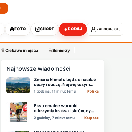
J
+
O
FOTO
SHORT
DODAJ
ZALOGUJ SIĘ
A
Ciekawe miejsca
Seniorzy
Najnowsze wiadomości
Zmiana klimatu będzie nasilać
upały i suszę. Największym
zagrożeniem jest niedobór
1 godzina, 11 minut temu
Polska
wody
Ekstremalne warunki,
olbrzymia kraksa i skrócony
etap, który padł łupem
2 godziny, 7 minut temu
Karpacz
Holendra!