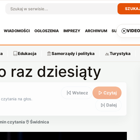
SZUKA
Szukaj w serwisie
VIDE
WIADOMOŚCI
OGŁOSZENIA
IMPREZY
ARCHIWUM
SUBSKRYPCJ
ra
Edukacja
Samorządy i polityka
Turystyka
 raz dziesiąty
Wstecz
Czytaj
 czytania na głos.
Dalej
min czytania
Świdnica