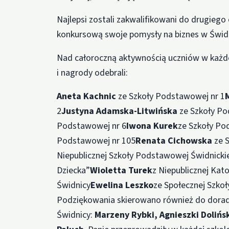
Najlepsi zostali zakwalifikowani do drugiego
konkursową swoje pomysły na biznes w Świdn
Nad całoroczną aktywnością uczniów w każde
i nagrody odebrali:
Aneta Kachnic
ze Szkoły Podstawowej nr 1
2
Justyna Adamska-Litwińska
ze Szkoły Po
Podstawowej nr 6
Iwona Kurek
ze Szkoły Po
Podstawowej nr 105
Renata Cichowska
ze S
Niepublicznej Szkoły Podstawowej Świdnick
Dziecka”
Wioletta Turek
z Niepublicznej Kat
Świdnicy
Ewelina Leszko
ze Społecznej Szko
Podziękowania skierowano również do dor
Świdnicy:
Marzeny Rybki, Agnieszki Dolińsk