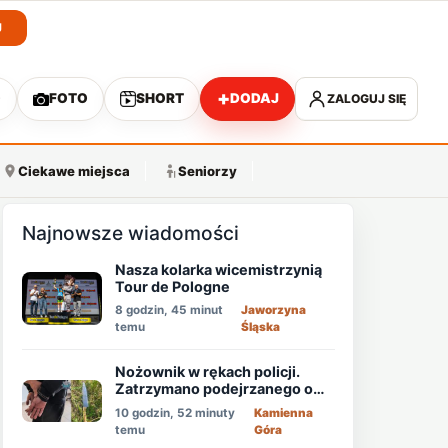
J
+
O
FOTO
SHORT
DODAJ
ZALOGUJ SIĘ
A
Ciekawe miejsca
Seniorzy
Najnowsze wiadomości
Nasza kolarka wicemistrzynią
Tour de Pologne
8 godzin, 45 minut
Jaworzyna
temu
Śląska
Nożownik w rękach policji.
Zatrzymano podejrzanego o
usiłowanie zabójstwa!
10 godzin, 52 minuty
Kamienna
temu
Góra