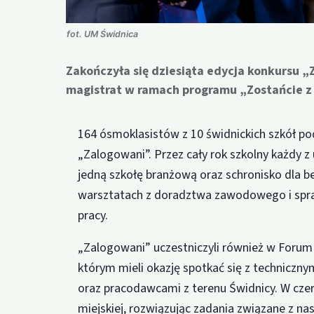
fot. UM Świdnica
Zakończyła się dziesiąta edycja konkursu 
magistrat w ramach programu „Zostańcie z 
164 ósmoklasistów z 10 świdnickich szkół p
„Zalogowani”. Przez cały rok szkolny każdy z
jedną szkołę branżową oraz schronisko dla b
warsztatach z doradztwa zawodowego i spra
pracy.
„Zalogowani” uczestniczyli również w Forum
którym mieli okazję spotkać się z technicz
oraz pracodawcami z terenu Świdnicy. W czer
miejskiej, rozwiązując zadania związane z n