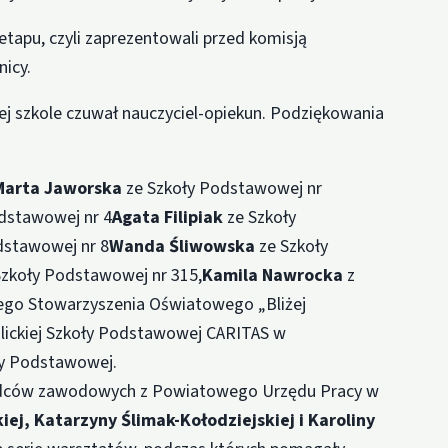
 etapu, czyli zaprezentowali przed komisją
icy.
j szkole czuwał nauczyciel-opiekun. Podziękowania
Marta Jaworska
ze Szkoły Podstawowej nr
dstawowej nr 4
Agata Filipiak
ze Szkoły
dstawowej nr 8
Wanda Śliwowska
ze Szkoły
zkoły Podstawowej nr 315,
Kamila Nawrocka
z
iego Stowarzyszenia Oświatowego „Bliżej
olickiej Szkoły Podstawowej CARITAS w
ły Podstawowej.
adców zawodowych z Powiatowego Urzędu Pracy w
iej, Katarzyny Ślimak-Kołodziejskiej i Karoliny