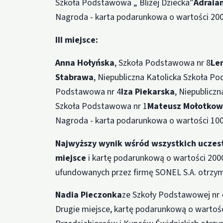
Szkoła Podstawowa „ Bliżej Dziecka”
Adraia
Nagroda - karta podarunkowa o wartości 200 
III miejsce:
Anna Hołyńska
, Szkoła Podstawowa nr 8
Le
Stabrawa
, Niepubliczna Katolicka Szkoła P
Podstawowa nr 4
Iza Piekarska
, Niepublicz
Szkoła Podstawowa nr 1
Mateusz Mołotkow
Nagroda - karta podarunkowa o wartości 100 
Najwyższy wynik wśród wszystkich uczes
miejsce
i kartę podarunkową o wartości 200
ufundowanych przez firmę SONEL S.A. otrzym
Nadia Pieczonka
ze Szkoły Podstawowej nr 
Drugie miejsce, kartę podarunkową o wartoś