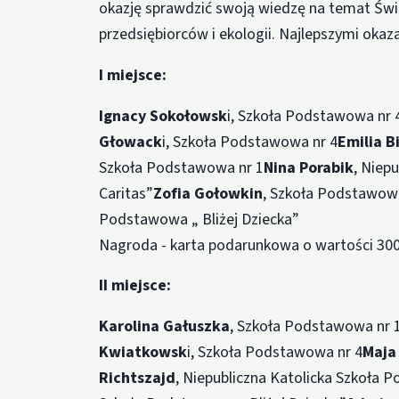
okazję sprawdzić swoją wiedzę na temat Świdn
przedsiębiorców i ekologii. Najlepszymi okazal
I miejsce:
Ignacy Sokołowsk
i, Szkoła Podstawowa nr 
Głowack
i, Szkoła Podstawowa nr 4
Emilia B
Szkoła Podstawowa nr 1
Nina Porabik
, Niep
Caritas”
Zofia Gołowkin
, Szkoła Podstawowa
Podstawowa „ Bliżej Dziecka”
Nagroda - karta podarunkowa o wartości 300 
II miejsce:
Karolina Gałuszka
, Szkoła Podstawowa nr 
Kwiatkowsk
i, Szkoła Podstawowa nr 4
Maja
Richtszajd
, Niepubliczna Katolicka Szkoła 