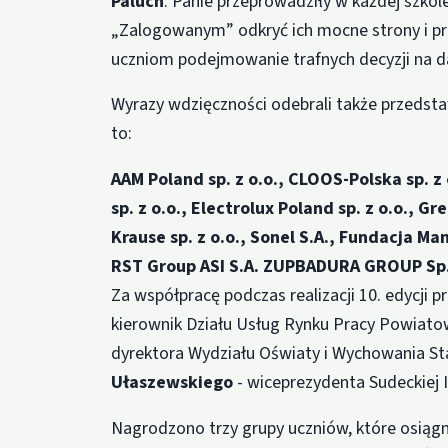
Paluch
. Panie przeprowadziły w każdej szko
„Zalogowanym” odkryć ich mocne strony i p
uczniom podejmowanie trafnych decyzji na d
Wyrazy wdzięczności odebrali także przedstaw
to:
AAM Poland sp. z o.o.,
CLOOS-Polska sp. z o
sp. z o.o.,
Electrolux Poland sp. z o.o.,
Gre
Krause sp. z o.o.,
Sonel S.A.,
Fundacja Mam
RST Group ASI S.A.
ZUPBADURA GROUP Sp. 
Za współpracę podczas realizacji 10. edycji
kierownik Działu Usług Rynku Pracy Powiat
dyrektora Wydziału Oświaty i Wychowania 
Ułaszewskiego
- wiceprezydenta Sudeckiej
Nagrodzono trzy grupy uczniów, które osiąg