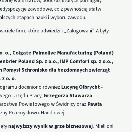
le serię warsztatów, podczas których pomagały
redyspozycje zawodowe, co z pewnością ułatwi
alszych etapach nauki i wyboru zawodu.
iciele firm, które odwiedzili „Zalogowani”. A były
. o.,
Colgate-Palmolive Manufacturing (Poland)
enbrier Poland Sp. z o.o.,
IMP Comfort sp. z o.o.,
 Pomysł Schronisko dla bezdomnych zwierząt
z o. o.
 programu doceniono również
Lucynę Olbrycht
-
owego Urzędu Pracy,
Grzegorza Stawarza
-
Starostwa Powiatowego w Świdnicy oraz
Pawła
 Izby Przemysłowo-Handlowej.
nęły
najwyższy wynik w grze biznesowej
. Mieli oni