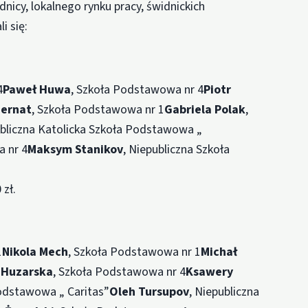
icy, lokalnego rynku pracy, świdnickich
i się:
4
Paweł Huwa
, Szkoła Podstawowa nr 4
Piotr
iernat
, Szkoła Podstawowa nr 1
Gabriela Polak
,
ubliczna Katolicka Szkoła Podstawowa „
 nr 4
Maksym Stanikov
, Niepubliczna Szkoła
zł.
1
Nikola Mech
, Szkoła Podstawowa nr 1
Michał
 Huzarska
, Szkoła Podstawowa nr 4
Ksawery
Podstawowa „ Caritas”
Oleh Tursupov
, Niepubliczna