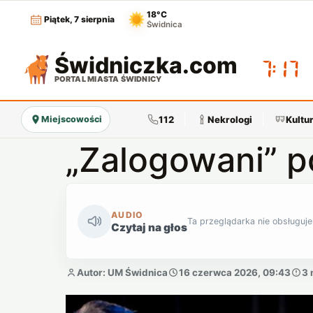
18°C
Piątek, 7 sierpnia
Świdnica
Świdniczka
.com
07:17
PORTAL MIASTA ŚWIDNICY
112
Nekrologi
Kultu
Miejscowości
„Zalogowani” po
AUDIO
Ta przeglądarka nie obsługuje
Czytaj na głos
Autor: UM Świdnica
16 czerwca 2026, 09:43
3 