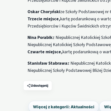
Przedsiębiorców i Kupców Świdnickich otrzy
Oskar Choryński
ze Szkoły Podstawowej nr 
Trzecie miejsce,
kartę podarunkową o warto
Przedsiębiorców i Kupców Świdnickich otrzym
Nina Porabik
z Niepublicznej Katolickiej Szk
Niepublicznej Katolickiej Szkoły Podstawowej
Czwarte miejsce,
kartę podarunkową o warto
Stanisław Stabrawa
z Niepublicznej Katolic
Niepublicznej Szkoły Podstawowej Bliżej Dzi
Udostępnij
Więcej z kategorii: Aktualności
Wię