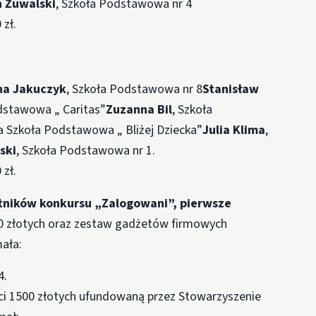
n Żuwalski
, Szkoła Podstawowa nr 4
zł.
na Jakuczyk
, Szkoła Podstawowa nr 8
Stanisław
odstawowa „ Caritas”
Zuzanna Bil
, Szkoła
na Szkoła Podstawowa „ Bliżej Dziecka”
Julia Klima
,
ski
, Szkoła Podstawowa nr 1.
zł.
tników konkursu „Zalogowani”, pierwsze
0 złotych oraz zestaw gadżetów firmowych
ała:
4.
ci 1500 złotych ufundowaną przez Stowarzyszenie