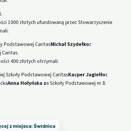
mał:
6.
ści 1000 złotych ufundowaną przez Stowarzyszenie
ali:
oły Podstawowej Caritas
Michał Szydełko
z
 Caritas.
ści 400 złotych otrzymali:
kiej Szkoły Podstawowej Caritas
Kacper Jagiełło
z
ecka
Anna Hołyńska
z
e Szkoły Podstawowej nr 8.
cej z miejsca: Świdnica