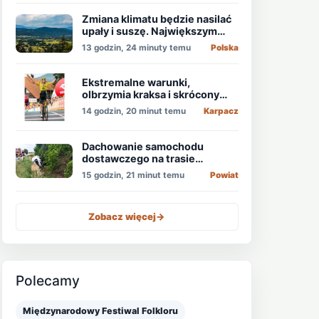
Zmiana klimatu będzie nasilać
upały i suszę. Największym
zagrożeniem jest niedobór
13 godzin, 24 minuty temu
Polska
wody
Ekstremalne warunki,
olbrzymia kraksa i skrócony
etap, który padł łupem
14 godzin, 20 minut temu
Karpacz
Holendra!
Dachowanie samochodu
dostawczego na trasie
Świdnica - Wrocław
15 godzin, 21 minut temu
Powiat
Zobacz więcej
->
Polecamy
Międzynarodowy Festiwal Folkloru