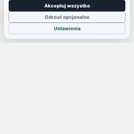
Akceptuj wszystko
TikTokowa Jelonka
Odrzuć opcjonalne
Ustawienia
JELENIA GÓRA I OKOLICE
Świdniczka
Lokalne wiadomości, ogłoszenia i codzienne sprawy regionu
w jednym, przejrzystym serwisie.
SKONTAKTUJ SIĘ Z NAMI
Redakcja i ogłoszenia
→