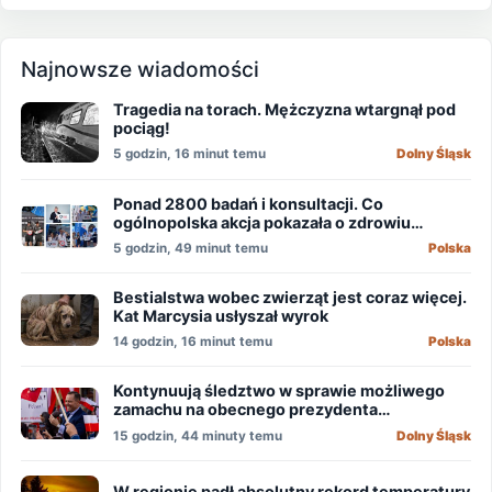
Najnowsze wiadomości
Tragedia na torach. Mężczyzna wtargnął pod
pociąg!
5 godzin, 16 minut temu
Dolny Śląsk
Ponad 2800 badań i konsultacji. Co
ogólnopolska akcja pokazała o zdrowiu
mężczyzn?
5 godzin, 49 minut temu
Polska
Bestialstwa wobec zwierząt jest coraz więcej.
Kat Marcysia usłyszał wyrok
14 godzin, 16 minut temu
Polska
Kontynuują śledztwo w sprawie możliwego
zamachu na obecnego prezydenta
Nawrockiego
15 godzin, 44 minuty temu
Dolny Śląsk
W regionie padł absolutny rekord temperatury