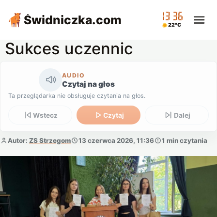
13:36
Świdniczka
.com
22°C
Sukces uczennic
AUDIO
Czytaj na głos
Ta przeglądarka nie obsługuje czytania na głos.
Wstecz
Czytaj
Dalej
Autor:
ZS Strzegom
13 czerwca 2026, 11:36
1 min czytania